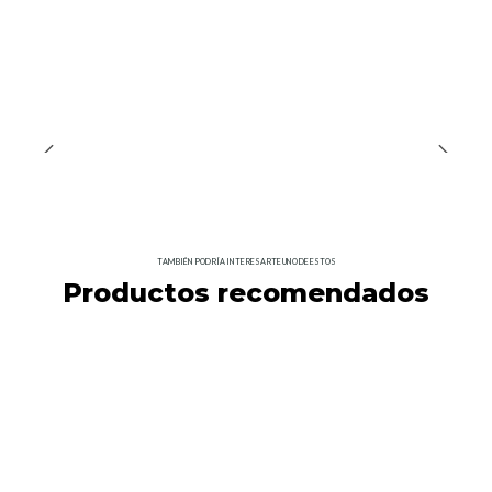
7250C011
|
Canon
Nuevo
Canon EOS R6 V y Lente RF 20-50mm f/4L IS
USM PZ Cámara Digital de Video 7K y
Fotografía
Desde $3.807.990
TAMBIÉN PODRÍA INTERESARTE UNO DE ESTOS
Productos recomendados
CINECAMPOCHDEF06P
|
Blackmagic Design
Blackmagic Design Pocket Cinema 6K PRO