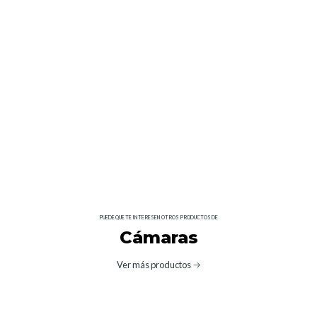
Características de la cámara de estudio
Al igual que las cámaras Blackmagic Studio, la BMPCC 6K
G2 tiene un corrector de color incorporado que funciona
con el ATEM Mini
Admite los controles de enfoque y zoom estilo pedestal
opcionales
Licencia DaVinci Resolve Studio incluida
El 6K G2 es compatible con DaVinci Resolve e incluye una
clave de activación para Resolve Studio
PUEDE QUE TE INTERESEN OTROS PRODUCTOS DE
Cámaras
Ver más productos