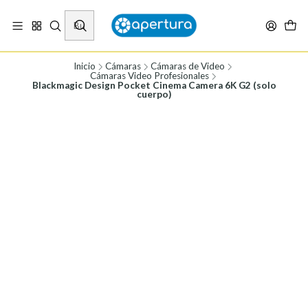
Vísita nuestro local en Los Agustinos 5478, Ñuñoa. Lunes a Viernes 9.30 a
19.00, Sábados 10:00 a 19:00 y Domingos de 10:00 a 17:00
Ver Mapa
Inicio
Cámaras
Cámaras de Video
Cámaras Video Profesionales
Blackmagic Design Pocket Cinema Camera 6K G2 (solo
cuerpo)
Términos y
Política de
condiciones
reembolso
¿Tienes
Todo lo que necesitas
dudas? Tenemos toda la
saber sobre las
información clara en
garantías, devoluciones
nuestro Términos y
y reembolsos
condiciones
LEER MÁS
LEER MÁS