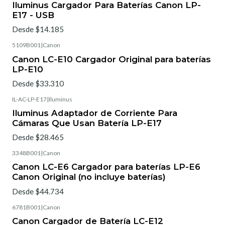
Iluminus Cargador Para Baterías Canon LP-
E17 - USB
Desde $14.185
5109B001
|
Canon
Canon LC-E10 Cargador Original para baterías
LP-E10
Desde $33.310
IL-AC-LP-E17
|
Iluminus
Iluminus Adaptador de Corriente Para
Cámaras Que Usan Batería LP-E17
Desde $28.465
3348B001
|
Canon
Canon LC-E6 Cargador para baterías LP-E6
Canon Original (no incluye baterías)
Desde $44.734
6781B001
|
Canon
Canon Cargador de Batería LC-E12