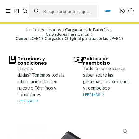
Vísita nuestro local en Los Agustinos 5478, Ñuñoa. Lunes a Viernes 9.30 a
19.00, Sábados 10:00 a 19:00 y Domingos de 10:00 a 17:00
Ver Mapa
Inicio
Accesorios
Cargadores de Baterías
Cargadores Para Canon
Canon LC-E17 Cargador Original para baterías LP-E17
Términos y
Política de
condiciones
reembolso
¿Tienes
Todo lo que necesitas
dudas? Tenemos toda la
saber sobre las
información clara en
garantías, devoluciones
nuestro Términos y
y reembolsos
condiciones
LEER MÁS
LEER MÁS