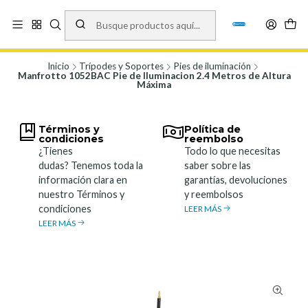
Vísita nuestro local en Los Agustinos 5478, Ñuñoa. Lunes a Viernes 9.30 a
19.00, Sábados 10:00 a 19:00 y Domingos de 10:00 a 17:00
Ver Mapa
Inicio
Trípodes y Soportes
Pies de iluminación
Manfrotto 1052BAC Pie de Iluminacion 2.4 Metros de Altura
Máxima
Términos y
Política de
condiciones
reembolso
¿Tienes
Todo lo que necesitas
dudas? Tenemos toda la
saber sobre las
información clara en
garantías, devoluciones
nuestro Términos y
y reembolsos
condiciones
LEER MÁS
LEER MÁS