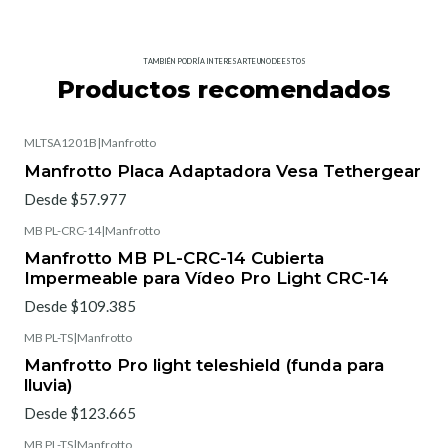
TAMBIÉN PODRÍA INTERESARTE UNO DE ESTOS
Productos recomendados
MLTSA1201B
|
Manfrotto
Manfrotto Placa Adaptadora Vesa Tethergear
Desde $57.977
MB PL-CRC-14
|
Manfrotto
Manfrotto MB PL-CRC-14 Cubierta
Impermeable para Vídeo Pro Light CRC-14
Desde $109.385
MB PL-TS
|
Manfrotto
Manfrotto Pro light teleshield (funda para
lluvia)
Desde $123.665
MB PL-TS
|
Manfrotto