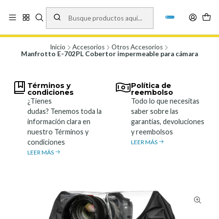
Vísita nuestro local en Los Agustinos 5478, Ñuñoa. Lunes a Viernes 9.30 a
19.00, Sábados 10:00 a 19:00 y Domingos de 10:00 a 17:00
Ver Mapa
Inicio
Accesorios
Otros Accesorios
Manfrotto E-702PL Cobertor impermeable para cámara
Términos y
Política de
condiciones
reembolso
¿Tienes
Todo lo que necesitas
dudas? Tenemos toda la
saber sobre las
información clara en
garantías, devoluciones
nuestro Términos y
y reembolsos
condiciones
LEER MÁS
LEER MÁS