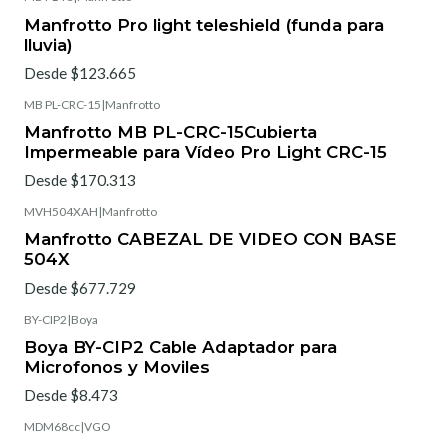
Manfrotto Pro light teleshield (funda para
lluvia)
Desde $123.665
MB PL-CRC-15
|
Manfrotto
Manfrotto MB PL-CRC-15Cubierta
Impermeable para Vídeo Pro Light CRC-15
Desde $170.313
MVH504XAH
|
Manfrotto
Manfrotto CABEZAL DE VIDEO CON BASE
504X
Desde $677.729
BY-CIP2
|
Boya
Boya BY-CIP2 Cable Adaptador para
Microfonos y Moviles
Desde $8.473
MDM68cc
|
VGO