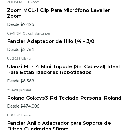
ZOOM-MCL-1
|
Zoom
Zoom MCL-1 Clip Para Micrófono Lavalier
Zoom
Desde $9.425
CS-4F8M
|
Otros Fabricantes
Fancier Adaptador de Hilo 1/4 - 3/8
Desde $2.761
UL-2028
|
Ulanzi
Ulanzi MT-14 Mini Trípode (Sin Cabezal) Ideal
Para Estabilizadores Robotizados
Desde $6.569
213450
|
Roland
Roland Gokeys3-Rd Teclado Personal Roland
Desde $474.086
IF-07-58
|
Fancier
Fancier Anillo Adaptador para Soporte de
Filtros Cuadrados 58mm