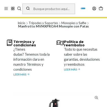
Vísita nuestro local en Los Agustinos 5478, Ñuñoa. Lunes a Viernes 9.30 a
19.00, Sábados 10:00 a 19:00 y Domingos de 10:00 a 17:00
Ver Mapa
Inicio
Trípodes y Soportes
Monopies y Selfie
Manfrotto MVMXPROA4 Monopie con Patas
Términos y
Política de
condiciones
reembolso
¿Tienes
Todo lo que necesitas
dudas? Tenemos toda la
saber sobre las
información clara en
garantías, devoluciones
nuestro Términos y
y reembolsos
condiciones
LEER MÁS
LEER MÁS