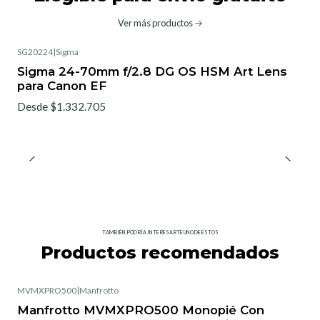
Ver más productos
SG20224
|
Sigma
No disponible
Sigma 24-70mm f/2.8 DG OS HSM Art Lens
para Canon EF
Desde $1.332.705
TAMBIÉN PODRÍA INTERESARTE UNO DE ESTOS
Productos recomendados
MVMXPRO500
|
Manfrotto
Manfrotto MVMXPRO500 Monopié Con