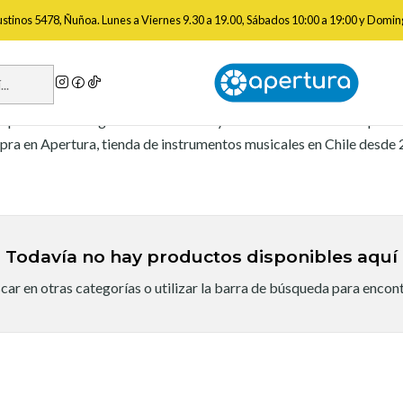
Inicio
Marcas
Guild
gustinos 5478, Ñuñoa. Lunes a Viernes 9.30 a 19.00, Sábados 10:00 a 19:00 y Domin
Guild
pecializada en guitarras acústicas y eléctricas. Consulta disponib
ra en Apertura, tienda de instrumentos musicales en Chile desde 
Todavía no hay productos disponibles aquí
ar en otras categorías o utilizar la barra de búsqueda para encon