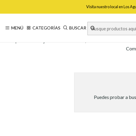
Vísita nuestro local en Los A
MENÚ
CATEGORÍAS
BUSCAR
Apertura trabaja con Guild en Chile, marca estadounidense es
Comp
Puedes probar a busc