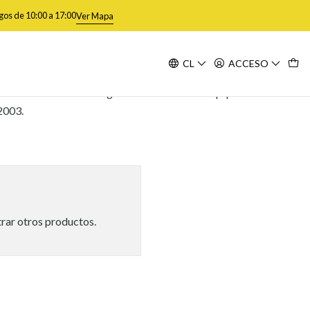
gos de 10:00 a 17:00
Ver Mapa
CL
ACCESO
ilidad actual del catálogo Guild con nuestro equipo de venta.
2003.
trar otros productos.