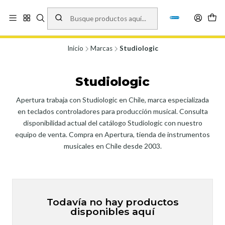
Vísita nuestro local en Los Agustinos 5478, Ñuñoa. Lunes a Viernes 9.30 a
19.00, Sábados 10:00 a 19:00 y Domingos de 10:00 a 17:00
Ver Mapa
Inicio
Marcas
Studiologic
Studiologic
Apertura trabaja con Studiologic en Chile, marca especializada
en teclados controladores para producción musical. Consulta
disponibilidad actual del catálogo Studiologic con nuestro
equipo de venta. Compra en Apertura, tienda de instrumentos
musicales en Chile desde 2003.
Todavía no hay productos
disponibles aquí