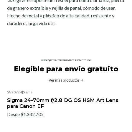
\nAl girar el soporte de fresnel para controlar la luz, puerta
de granero extraíble y rejilla de panal, cómodo de usar.
Hecho de metal y plástico de alta calidad, resistente y
duradero, larga vida útil.
PUEDE QUE TE INTERESEN OTROS PRODUCTOS DE
Elegible para envío gratuito
Ver más productos
SG20224
|
Sigma
No disponible
Sigma 24-70mm f/2.8 DG OS HSM Art Lens
para Canon EF
Desde $1.332.705