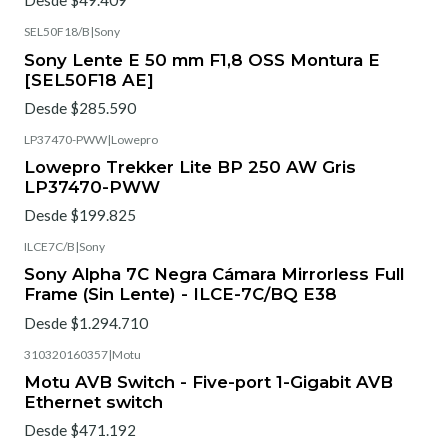
Desde $49.409
SEL50F18/B
|
Sony
Sony Lente E 50 mm F1,8 OSS Montura E
[SEL50F18 AE]
Desde $285.590
LP37470-PWW
|
Lowepro
Lowepro Trekker Lite BP 250 AW Gris
LP37470-PWW
Desde $199.825
ILCE7C/B
|
Sony
Sony Alpha 7C Negra Cámara Mirrorless Full
Frame (Sin Lente) - ILCE-7C/BQ E38
Desde $1.294.710
310320160357
|
Motu
Motu AVB Switch - Five-port 1-Gigabit AVB
Ethernet switch
Desde $471.192