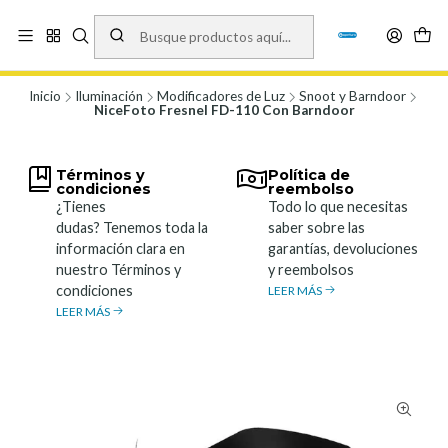
Vísita nuestro local en Los Agustinos 5478, Ñuñoa. Lunes a Viernes 9.30 a
19.00, Sábados 10:00 a 19:00 y Domingos de 10:00 a 17:00
Ver Mapa
Inicio
Iluminación
Modificadores de Luz
Snoot y Barndoor
NiceFoto Fresnel FD-110 Con Barndoor
Términos y
Política de
condiciones
reembolso
¿Tienes
Todo lo que necesitas
dudas? Tenemos toda la
saber sobre las
información clara en
garantías, devoluciones
nuestro Términos y
y reembolsos
condiciones
LEER MÁS
LEER MÁS