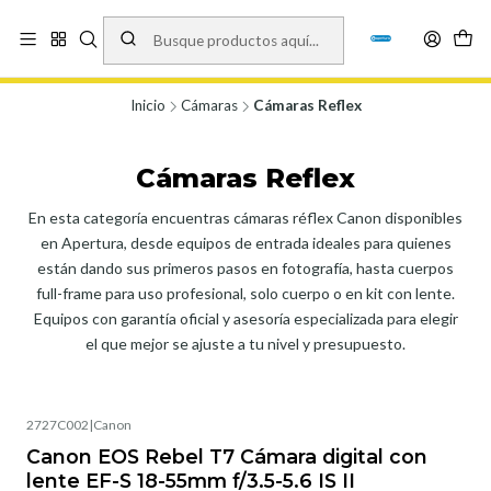
Vísita nuestro local en Los Agustinos 5478, Ñuñoa. Lunes a Viernes 9.30 a
19.00, Sábados 10:00 a 19:00 y Domingos de 10:00 a 17:00
Ver Mapa
Inicio
Cámaras
Cámaras Reflex
Cámaras Reflex
En esta categoría encuentras cámaras réflex Canon disponibles
en Apertura, desde equipos de entrada ideales para quienes
están dando sus primeros pasos en fotografía, hasta cuerpos
full-frame para uso profesional, solo cuerpo o en kit con lente.
Equipos con garantía oficial y asesoría especializada para elegir
el que mejor se ajuste a tu nivel y presupuesto.
2727C002
|
Canon
Canon EOS Rebel T7 Cámara digital con
lente EF-S 18-55mm f/3.5-5.6 IS II