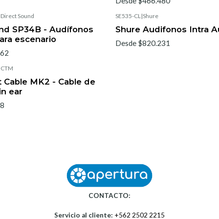
Desde $466.480
|
Direct Sound
SE535-CL
|
Shure
und SP34B - Audífonos
Shure Audifonos Intra A
ara escenario
Desde $820.231
262
|
CTM
 Cable MK2 - Cable de
in ear
28
CONTACTO:
Servicio al cliente:
+562 2502 2215