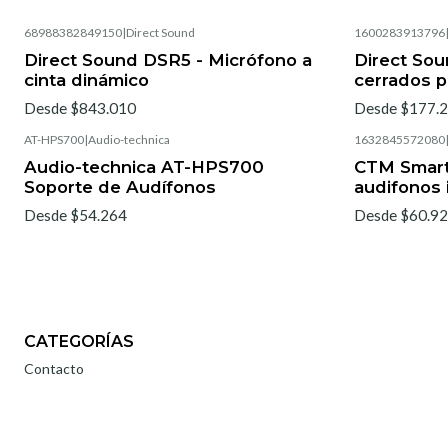
68988382849150
|
Direct Sound
1600283913796
Direct Sound DSR5 - Micrófono a
Direct So
cinta dinámico
cerrados p
Desde $843.010
Desde $177.
AT-HPS700
|
Audio-technica
1632845572080
Audio-technica AT-HPS700
CTM Smart
Soporte de Audífonos
audifonos 
Desde $54.264
Desde $60.9
CATEGORÍAS
Contacto