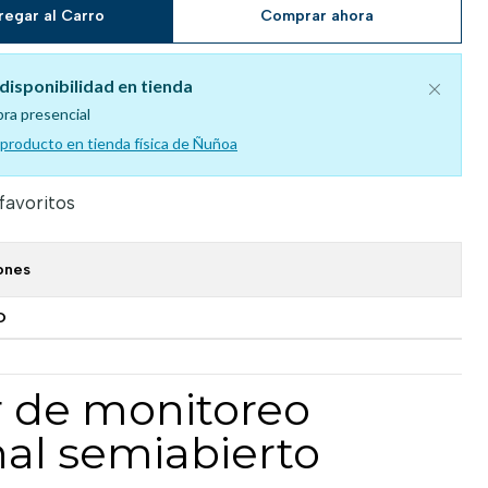
regar al Carro
Comprar ahora
disponibilidad en tienda
pra presencial
l producto en tienda física de Ñuñoa
 favoritos
ones
O
r de monitoreo
nal semiabierto