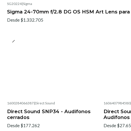
SG20224
|
Sigma
No disponible
Sigma 24-70mm f/2.8 DG OS HSM Art Lens para
Desde $1.332.705
1600284066387
|
Direct Sound
1606407984580
Direct Sound SNP34 - Audífonos
Direct So
cerrados
Audífonos
Desde $177.262
Desde $27.6