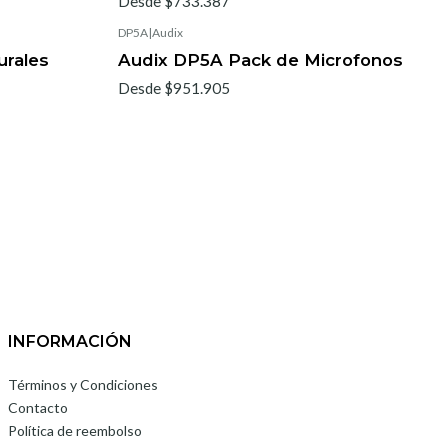
Desde $733.387
DP5A
|
Audix
urales
Audix DP5A Pack de Microfonos
Desde $951.905
INFORMACIÓN
Términos y Condiciones
Contacto
Política de reembolso