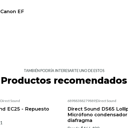
 Canon EF
TAMBIÉN PODRÍA INTERESARTE UNO DE ESTOS
Productos recomendados
|
Direct Sound
68988388279889
|
Direct Sound
und EC25 - Repuesto
Direct Sound DS65 Lolli
Micrófono condensador
diafragma
51