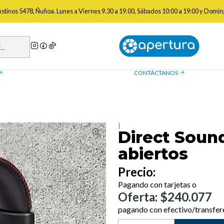
nicio
Audio
Audífonos
Direct Sound DS73 - Audífonos semi abiert
gustinos 5478, Ñuñoa. Lunes a Viernes 9.30 a 19.00, Sábados 10:00 a 19:00 y Domin
a de reembolso
Contáctanos
ue necesitas saber sobre las
¿Tienes preguntas? Estamos
, devoluciones y reembolsos
ayudarte.
CONTÁCTANOS
|
Direct Soun
abiertos
Precio:
Pagando con tarjetas o
Oferta: $240.077
pagando con efectivo/transfer