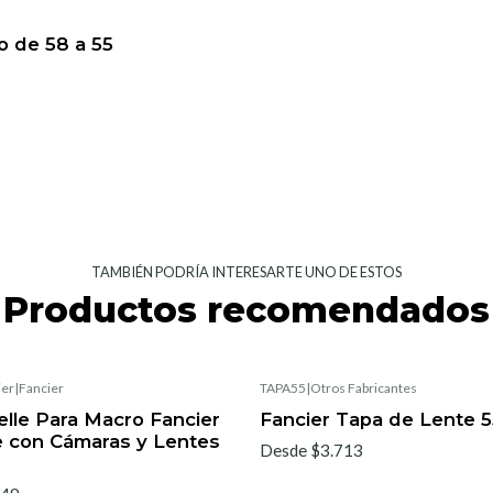
o de 58 a 55
TAMBIÉN PODRÍA INTERESARTE UNO DE ESTOS
Productos recomendados
ier
|
Fancier
TAPA55
|
Otros Fabricantes
elle Para Macro Fancier
Fancier Tapa de Lente 
e con Cámaras y Lentes
Desde $3.713