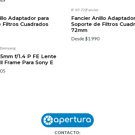
049
IF-07-72
|
Fancier
illo Adaptador para
Fancier Anillo Adaptador
 Filtros Cuadrados
Soporte de Filtros Cuad
72mm
Desde $1.990
|
Samyang
5mm f/1.4 P FE Lente
ll Frame Para Sony E
505
CONTACTO: