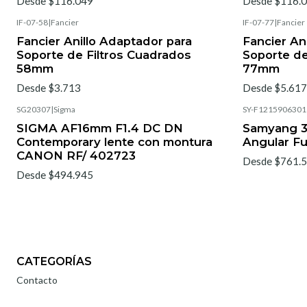
Desde $116.049
Desde $116.
IF-07-58
|
Fancier
IF-07-77
|
Fancier
Fancier Anillo Adaptador para
Fancier An
Soporte de Filtros Cuadrados
Soporte de
58mm
77mm
Desde $3.713
Desde $5.617
SG20307
|
Sigma
SY-F1215906301
SIGMA AF16mm F1.4 DC DN
Samyang 3
Contemporary lente con montura
Angular Fu
CANON RF/ 402723
Desde $761.
Desde $494.945
CATEGORÍAS
Contacto