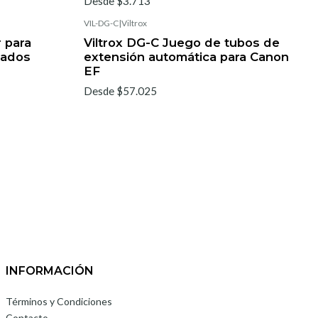
Desde $3.713
VIL-DG-C
|
Viltrox
 para
Viltrox DG-C Juego de tubos de
rados
extensión automática para Canon
EF
Desde $57.025
INFORMACIÓN
Términos y Condiciones
Contacto