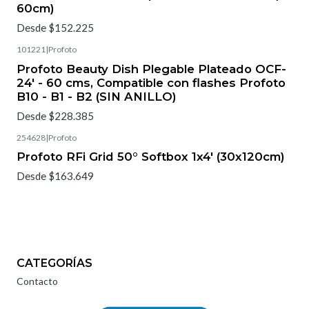
60cm)
Desde $152.225
101221
|
Profoto
Profoto Beauty Dish Plegable Plateado OCF-
24' - 60 cms, Compatible con flashes Profoto
B10 - B1 - B2 (SIN ANILLO)
Desde $228.385
254628
|
Profoto
Profoto RFi Grid 50° Softbox 1x4' (30x120cm)
Desde $163.649
CATEGORÍAS
Contacto