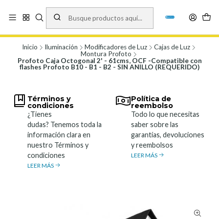
Vísita nuestro local en Los Agustinos 5478, Ñuñoa. Lunes a Viernes 9.30 a
19.00, Sábados 10:00 a 19:00 y Domingos de 10:00 a 17:00
Ver Mapa
Inicio
Iluminación
Modificadores de Luz
Cajas de Luz
Montura Profoto
Profoto Caja Octogonal 2' - 61cms, OCF -Compatible con
flashes Profoto B10 - B1 - B2 - SIN ANILLO (REQUERIDO)
Términos y
Política de
condiciones
reembolso
¿Tienes
Todo lo que necesitas
dudas? Tenemos toda la
saber sobre las
información clara en
garantías, devoluciones
nuestro Términos y
y reembolsos
condiciones
LEER MÁS
LEER MÁS