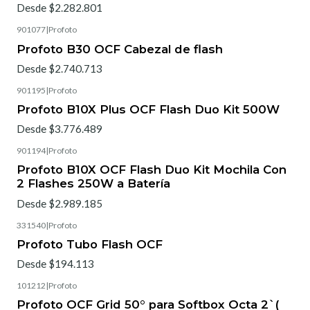
Desde $2.282.801
901077
|
Profoto
Profoto B30 OCF Cabezal de flash
Desde $2.740.713
901195
|
Profoto
Profoto B10X Plus OCF Flash Duo Kit 500W
Desde $3.776.489
901194
|
Profoto
Profoto B10X OCF Flash Duo Kit Mochila Con
2 Flashes 250W a Batería
Desde $2.989.185
331540
|
Profoto
Profoto Tubo Flash OCF
Desde $194.113
101212
|
Profoto
Profoto OCF Grid 50° para Softbox Octa 2`(