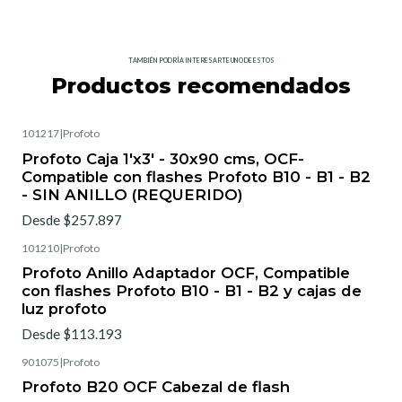
TAMBIÉN PODRÍA INTERESARTE UNO DE ESTOS
Productos recomendados
101217
|
Profoto
Profoto Caja 1'x3' - 30x90 cms, OCF-
Compatible con flashes Profoto B10 - B1 - B2
- SIN ANILLO (REQUERIDO)
Desde $257.897
101210
|
Profoto
Profoto Anillo Adaptador OCF, Compatible
con flashes Profoto B10 - B1 - B2 y cajas de
luz profoto
Desde $113.193
901075
|
Profoto
Profoto B20 OCF Cabezal de flash