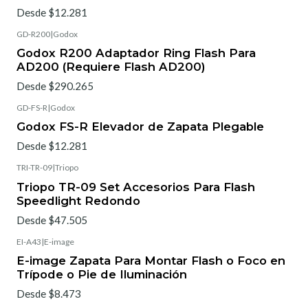
Desde $12.281
GD-R200
|
Godox
Godox R200 Adaptador Ring Flash Para
AD200 (Requiere Flash AD200)
Desde $290.265
GD-FS-R
|
Godox
Godox FS-R Elevador de Zapata Plegable
Desde $12.281
TRI-TR-09
|
Triopo
Triopo TR-09 Set Accesorios Para Flash
Speedlight Redondo
Desde $47.505
EI-A43
|
E-image
E-image Zapata Para Montar Flash o Foco en
Trípode o Pie de Iluminación
Desde $8.473