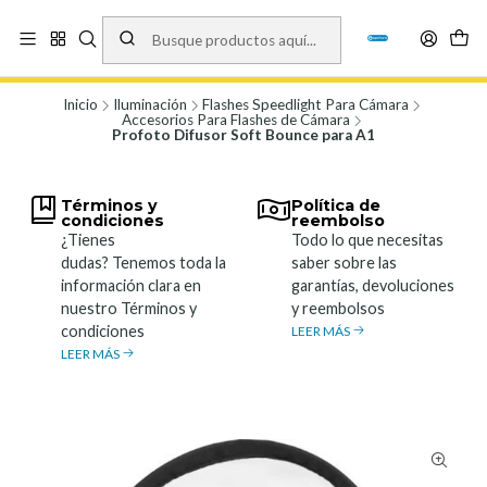
Vísita nuestro local en Los Agustinos 5478, Ñuñoa. Lunes a Viernes 9.30 a
19.00, Sábados 10:00 a 19:00 y Domingos de 10:00 a 17:00
Ver Mapa
Inicio
Iluminación
Flashes Speedlight Para Cámara
Accesorios Para Flashes de Cámara
Profoto Difusor Soft Bounce para A1
Términos y
Política de
condiciones
reembolso
¿Tienes
Todo lo que necesitas
dudas? Tenemos toda la
saber sobre las
información clara en
garantías, devoluciones
nuestro Términos y
y reembolsos
condiciones
LEER MÁS
LEER MÁS