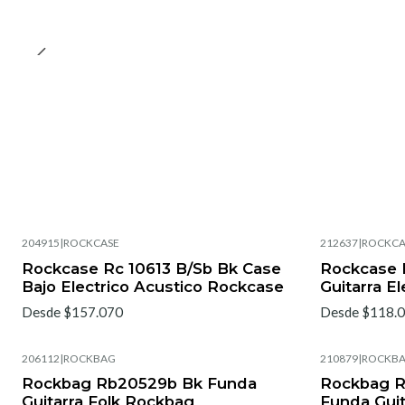
204915
|
ROCKCASE
212637
|
ROCKCA
Rockcase Rc 10613 B/Sb Bk Case
Rockcase 
Bajo Electrico Acustico Rockcase
Guitarra E
Desde $157.070
Desde $118.
206112
|
ROCKBAG
210879
|
ROCKB
Rockbag Rb20529b Bk Funda
Rockbag R
Guitarra Folk Rockbag
Funda Guit