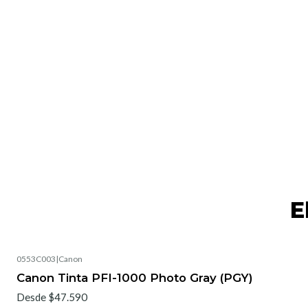
E
0553C003
|
Canon
No disponible
Canon Tinta PFI-1000 Photo Gray (PGY)
Desde $47.590