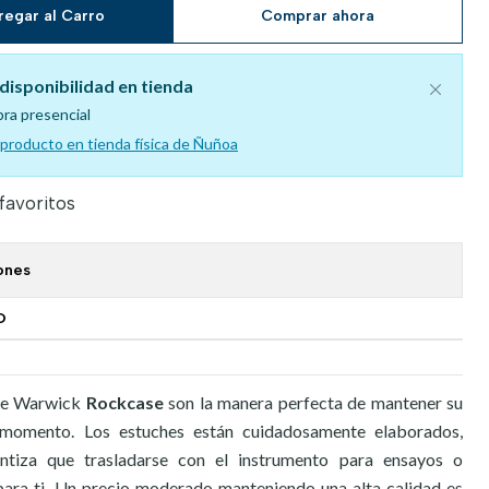
regar al Carro
Comprar ahora
disponibilidad en tienda
pra presencial
l producto en tienda física de Ñuñoa
 favoritos
ones
O
 de Warwick
Rockcase
son la manera perfecta de mantener su
momento. Los estuches están cuidadosamente elaborados,
ntiza que trasladarse con el instrumento para ensayos o
para ti. Un precio moderado manteniendo una alta calidad es