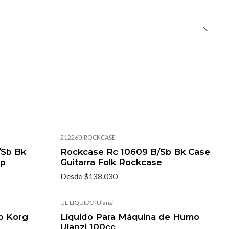
212260
|
ROCKCASE
/Sb Bk
Rockcase Rc 10609 B/Sb Bk Case
Lp
Guitarra Folk Rockcase
Desde $138.030
UL-LIQUIDO
|
Ulanzi
o Korg
Líquido Para Máquina de Humo
Ulanzi 100cc