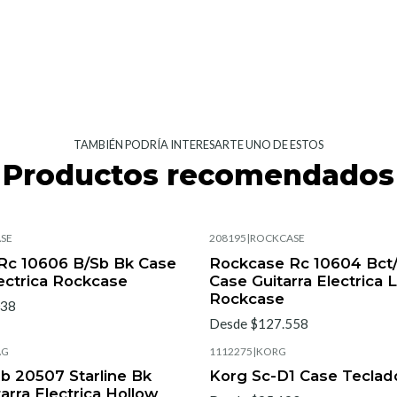
TAMBIÉN PODRÍA INTERESARTE UNO DE ESTOS
Productos recomendados
SE
208195
|
ROCKCASE
Rc 10606 B/Sb Bk Case
Rockcase Rc 10604 Bct
lectrica Rockcase
Case Guitarra Electrica 
Rockcase
038
Desde $127.558
AG
1112275
|
KORG
b 20507 Starline Bk
Korg Sc-D1 Case Teclad
arra Electrica Hollow