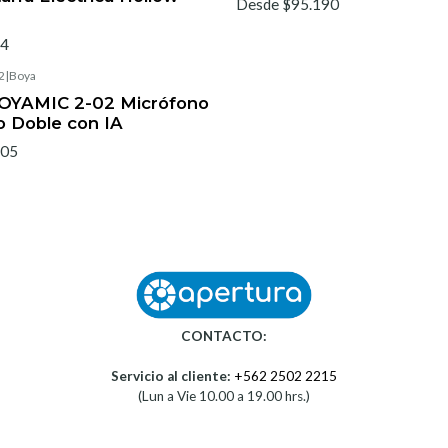
Desde $95.190
14
2
|
Boya
OYAMIC 2-02 Micrófono
o Doble con IA
905
CONTACTO:
Servicio al cliente:
+562 2502 2215
(Lun a Vie 10.00 a 19.00 hrs.)