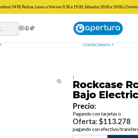
ses de Audio e Instrumentos
Rockcase Rc 10605 B/Sb Bk Case Bajo El
gustinos 5478, Ñuñoa. Lunes a Viernes 9.30 a 19.00, Sábados 10:00 a 19:00 y Domin
a de reembolso
Contáctanos
ue necesitas saber sobre las
¿Tienes preguntas? Estamos
, devoluciones y reembolsos
ayudarte.
CONTÁCTANOS
|
Rockcase Rc
Bajo Electr
Precio:
Pagando con tarjetas o
Oferta: $113.278
pagando con efectivo/transfer