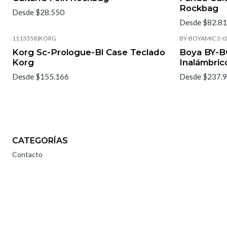
Rockbag
Desde $28.550
Desde $82.8
1113358
|
KORG
BY-BOYAMIC 2-0
Korg Sc-Prologue-Bl Case Teclado
Boya BY-B
Korg
Inalámbric
Desde $155.166
Desde $237.
CATEGORÍAS
Contacto