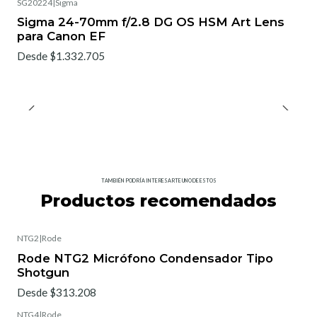
SG20224
|
Sigma
No disponible
Sigma 24-70mm f/2.8 DG OS HSM Art Lens
para Canon EF
Desde $1.332.705
TAMBIÉN PODRÍA INTERESARTE UNO DE ESTOS
Productos recomendados
NTG2
|
Rode
Rode NTG2 Micrófono Condensador Tipo
Shotgun
Desde $313.208
NTG4
|
Rode