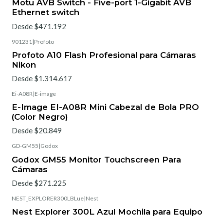
Motu AVB Switch - Five-port 1-Gigabit AVB
Ethernet switch
Desde $471.192
901231
|
Profoto
Profoto A10 Flash Profesional para Cámaras
Nikon
Desde $1.314.617
Ei-A08R
|
E-image
E-Image EI-A08R Mini Cabezal de Bola PRO
(Color Negro)
Desde $20.849
GD-GM55
|
Godox
Godox GM55 Monitor Touchscreen Para
Cámaras
Desde $271.225
NEST_EXPLORER300LBLue
|
Nest
Nest Explorer 300L Azul Mochila para Equipo