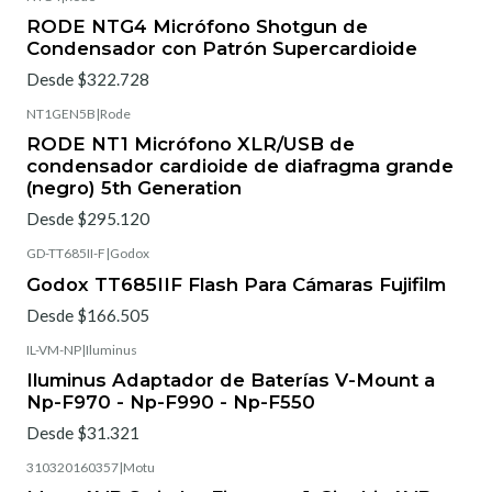
RODE NTG4 Micrófono Shotgun de
Condensador con Patrón Supercardioide
Desde $322.728
NT1GEN5B
|
Rode
RODE NT1 Micrófono XLR/USB de
condensador cardioide de diafragma grande
(negro) 5th Generation
Desde $295.120
GD-TT685II-F
|
Godox
Godox TT685IIF Flash Para Cámaras Fujifilm
Desde $166.505
IL-VM-NP
|
Iluminus
Iluminus Adaptador de Baterías V-Mount a
Np-F970 - Np-F990 - Np-F550
Desde $31.321
310320160357
|
Motu