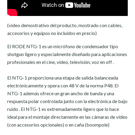
(video demostrativo del producto, mostrado con cables,
accesorios y equipos no incluidos en precio)
El
RODE
NTG
-1
es
un micrófono de condensador
tipo
shotgun
ligero
y especialmente diseñado
para aplicaciones
profesionales
en
el
cine,
vídeo
, televisión
,
voz en off .
El
NTG
-1
proporciona
una etapa
de salida
balanceada
electrónicamente
y
opera con
48 V
de
la
norma
P48
.
El
NTG
-
1
además
ofrece un
gran ancho de banda
y una
respuesta
polar
controlada
junto
con
la electrónica
de bajo
ruido
.
El
NTG
-
1
es extremadamente ligero
que lo hace
ideal
para
el montaje
directamente
en las
cámaras
de vídeo
(
con
accesorios opcionales
)
o en caña (boompole)