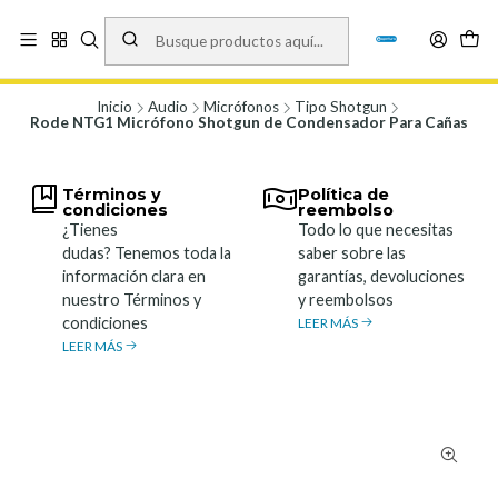
Vísita nuestro local en Los Agustinos 5478, Ñuñoa. Lunes a Viernes 9.30 a
19.00, Sábados 10:00 a 19:00 y Domingos de 10:00 a 17:00
Ver Mapa
Inicio
Audio
Micrófonos
Tipo Shotgun
Rode NTG1 Micrófono Shotgun de Condensador Para Cañas
Términos y
Política de
condiciones
reembolso
¿Tienes
Todo lo que necesitas
dudas? Tenemos toda la
saber sobre las
información clara en
garantías, devoluciones
nuestro Términos y
y reembolsos
condiciones
LEER MÁS
LEER MÁS