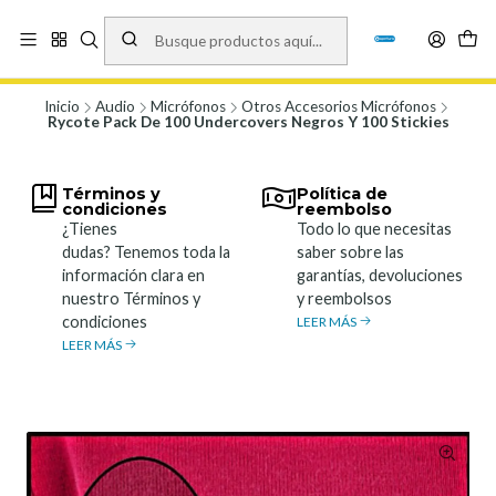
Vísita nuestro local en Los Agustinos 5478, Ñuñoa. Lunes a Viernes 9.30 a
19.00, Sábados 10:00 a 19:00 y Domingos de 10:00 a 17:00
Ver Mapa
Inicio
Audio
Micrófonos
Otros Accesorios Micrófonos
Rycote Pack De 100 Undercovers Negros Y 100 Stickies
Términos y
Política de
condiciones
reembolso
¿Tienes
Todo lo que necesitas
dudas? Tenemos toda la
saber sobre las
información clara en
garantías, devoluciones
nuestro Términos y
y reembolsos
condiciones
LEER MÁS
LEER MÁS