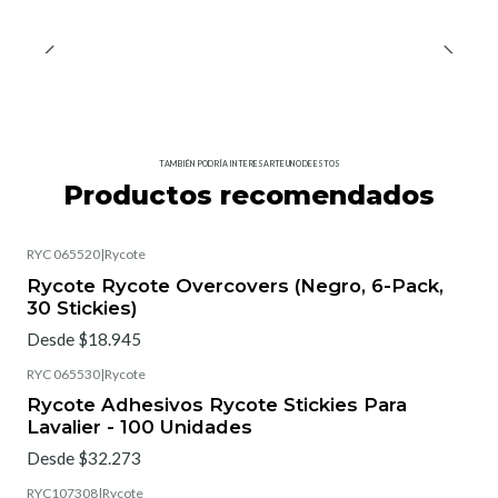
TAMBIÉN PODRÍA INTERESARTE UNO DE ESTOS
Productos recomendados
RYC 065520
|
Rycote
Rycote Rycote Overcovers (Negro, 6-Pack,
30 Stickies)
Desde $18.945
RYC 065530
|
Rycote
Rycote Adhesivos Rycote Stickies Para
Lavalier - 100 Unidades
Desde $32.273
RYC107308
|
Rycote