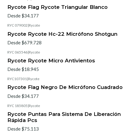
Rycote Flag Rycote Triangular Blanco
Desde $34.177
RYC 079002
|
Rycote
Rycote Rycote Hc-22 Micrófono Shotgun
Desde $679.728
RYC 065546
|
Rycote
Rycote Rycote Micro Antivientos
Desde $18.945
RYC107301
|
Rycote
Rycote Flag Negro De Micrófono Cuadrado
Desde $34.177
RYC 185805
|
Rycote
Rycote Puntas Para Sistema De Liberación
Rápida Pcs
Desde $75.113