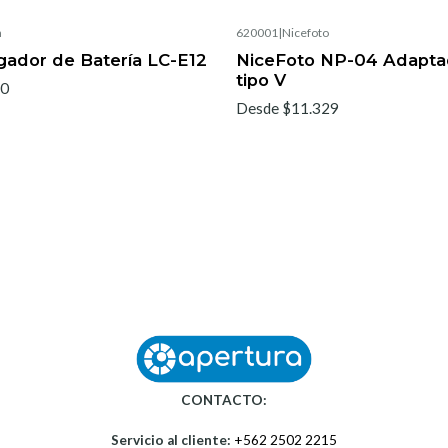
n
620001
|
Nicefoto
gador de Batería LC-E12
NiceFoto NP-04 Adaptad
tipo V
70
Desde $11.329
CONTACTO:
Servicio al cliente:
+562 2502 2215