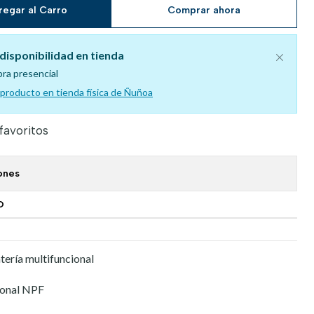
regar al Carro
Comprar ahora
disponibilidad en tienda
pra presencial
l producto en tienda física de Ñuñoa
 favoritos
ones
O
ería multifuncional
ional NPF