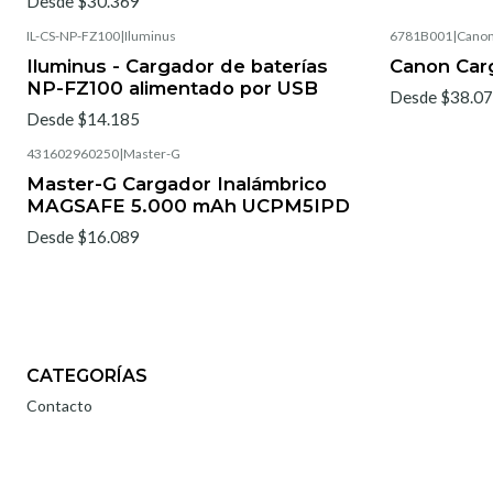
Desde $30.369
IL-CS-NP-FZ100
|
Iluminus
6781B001
|
Cano
Iluminus - Cargador de baterías
Canon Car
NP-FZ100 alimentado por USB
Desde $38.0
Desde $14.185
431602960250
|
Master-G
Master-G Cargador Inalámbrico
MAGSAFE 5.000 mAh UCPM5IPD
Desde $16.089
CATEGORÍAS
Contacto