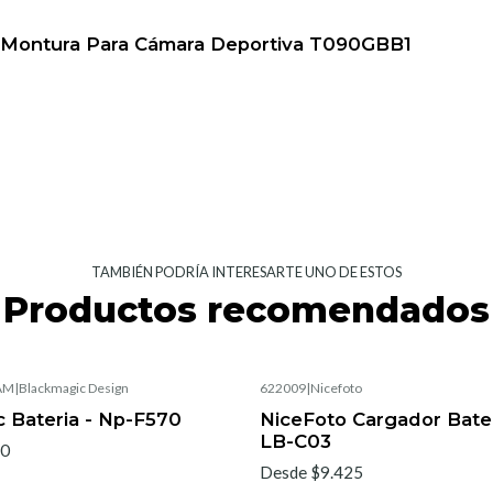
 y Montura Para Cámara Deportiva T090GBB1
TAMBIÉN PODRÍA INTERESARTE UNO DE ESTOS
Productos recomendados
AM
|
Blackmagic Design
622009
|
Nicefoto
 Bateria - Np-F570
NiceFoto Cargador Bate
LB-C03
50
Desde $9.425