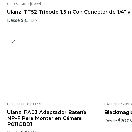
UL-T090GBB1
|
Ulanzi
Ulanzi TT52 Trípode 1,5m Con Conector de 1/4"
Desde $35.129
UL-P011GBB1
|
Ulanzi
BATT-NPF570/C
Ulanzi PA03 Adaptador Batería
Blackmagic
NP-F Para Montar en Cámara
Desde $90.0
P011GBB1