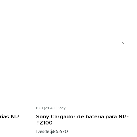
BC-QZ1.ALL
|
Sony
rias NP
Sony Cargador de batería para NP-
FZ100
Desde $85.670