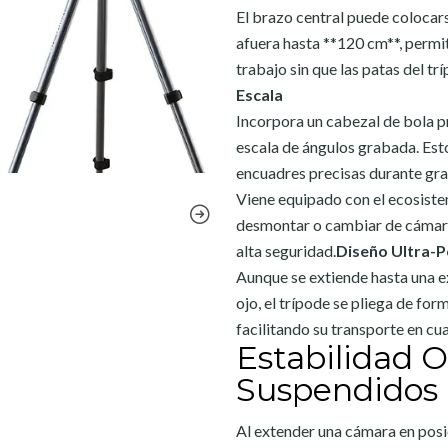
El brazo central puede coloca
afuera hasta **120 cm**, perm
trabajo sin que las patas del tr
Escala
Incorpora un cabezal de bola p
escala de ángulos grabada. Esto
encuadres precisas durante gra
Viene equipado con el ecosistem
desmontar o cambiar de cámara
alta seguridad.
Diseño Ultra-Po
Aunque se extiende hasta una e
ojo, el trípode se pliega de f
facilitando su transporte en cu
Estabilidad 
Suspendidos
Al extender una cámara en posi