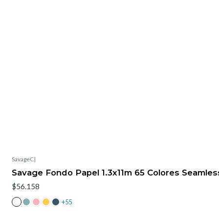
SavageC
|
Savage Fondo Papel 1.3x11m 65 Colores Seamles
$56.158
+55