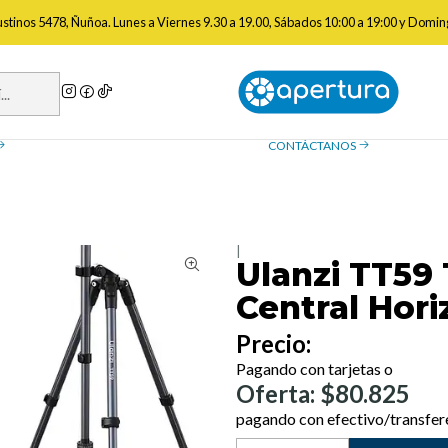
rtes
Trípodes para Fotografía
Ulanzi TT59 Trípode Con Columna Ce
gustinos 5478, Ñuñoa. Lunes a Viernes 9.30 a 19.00, Sábados 10:00 a 19:00 y Domin
a de reembolso
Contáctanos
ue necesitas saber sobre las
¿Tienes preguntas? Estamos
, devoluciones y reembolsos
ayudarte.
CONTÁCTANOS
|
Ulanzi TT59
Central Hori
Precio:
Pagando con tarjetas o
Oferta: $80.825
pagando con efectivo/transfer