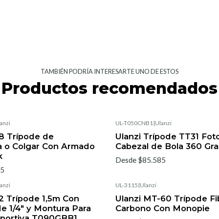
TAMBIÉN PODRÍA INTERESARTE UNO DE ESTOS
Productos recomendados
anzi
UL-T050CNB1
|
Ulanzi
8 Trípode de
Ulanzi Trípode TT31 Foto
 o Colgar Con Armado
Cabezal de Bola 360 Gr
k
Desde $85.585
05
anzi
UL-3115
|
Ulanzi
2 Trípode 1,5m Con
Ulanzi MT-60 Trípode Fi
e 1/4" y Montura Para
Carbono Con Monopie
portiva T090GBB1