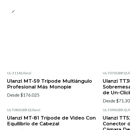
UL-3114
|
Ulanzi
UL-T070GBB1
|
Ul
Ulanzi MT-59 Trípode Multiángulo
Ulanzi TT3
Profesional Más Monopie
Sobremesa
de Un-Clic
Desde $176.025
Desde $71.3
UL-T080GBB1
|
Ulanzi
UL-T090GBB1
|
Ul
Ulanzi MT-81 Trípode de Video Con
Ulanzi TT5
Equilibrio de Cabezal
Conector d
Cámara De