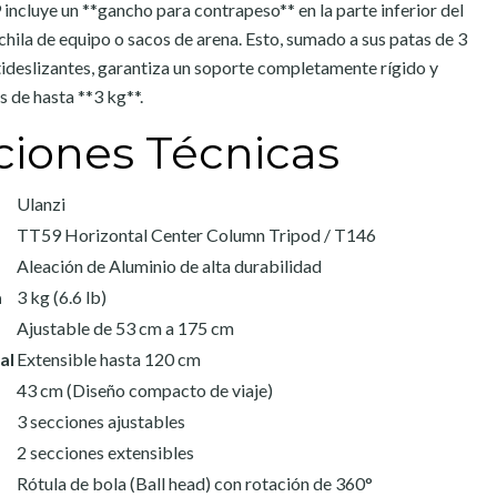
 incluye un **gancho para contrapeso** en la parte inferior del
hila de equipo o sacos de arena. Esto, sumado a sus patas de 3
ideslizantes, garantiza un soporte completamente rígido y
 de hasta **3 kg**.
ciones Técnicas
Ulanzi
TT59 Horizontal Center Column Tripod / T146
Aleación de Aluminio de alta durabilidad
a
3 kg (6.6 lb)
Ajustable de 53 cm a 175 cm
al
Extensible hasta 120 cm
43 cm (Diseño compacto de viaje)
3 secciones ajustables
2 secciones extensibles
Rótula de bola (Ball head) con rotación de 360°