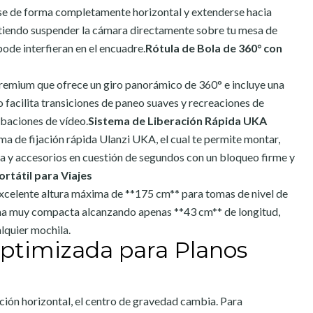
rse de forma completamente horizontal y extenderse hacia
itiendo suspender la cámara directamente sobre tu mesa de
ípode interfieran en el encuadre.
Rótula de Bola de 360° con
remium que ofrece un giro panorámico de 360° e incluye una
 facilita transiciones de paneo suaves y recreaciones de
baciones de vídeo.
Sistema de Liberación Rápida UKA
a de fijación rápida Ulanzi UKA, el cual te permite montar,
 y accesorios en cuestión de segundos con un bloqueo firme y
rtátil para Viajes
xcelente altura máxima de **175 cm** para tomas de nivel de
orma muy compacta alcanzando apenas **43 cm** de longitud,
alquier mochila.
Optimizada para Planos
ción horizontal, el centro de gravedad cambia. Para