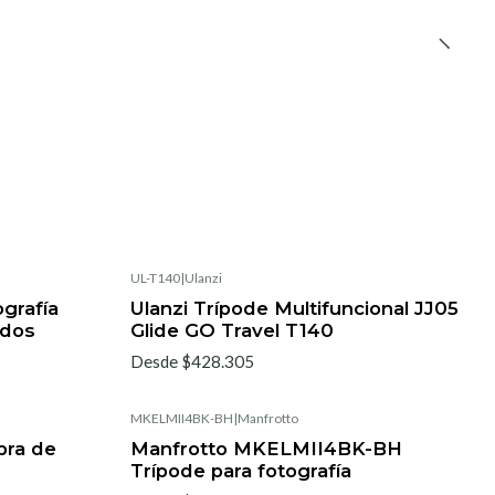
UL-T140
|
Ulanzi
grafía
Ulanzi Trípode Multifuncional JJ05
ados
Glide GO Travel T140
Desde $428.305
MKELMII4BK-BH
|
Manfrotto
bra de
Manfrotto MKELMII4BK-BH
Trípode para fotografía