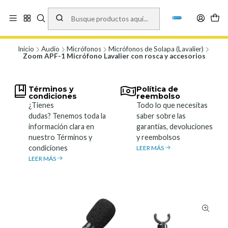
Vísita nuestro local en Los Agustinos 5478, Ñuñoa. Lunes a Viernes 9.30 a
19.00, Sábados 10:00 a 19:00 y Domingos de 10:00 a 17:00
Ver Mapa
Inicio
Audio
Micrófonos
Micrófonos de Solapa (Lavalier)
Zoom APF-1 Micrófono Lavalier con rosca y accesorios
Términos y
Política de
condiciones
reembolso
¿Tienes
Todo lo que necesitas
dudas? Tenemos toda la
saber sobre las
información clara en
garantías, devoluciones
nuestro Términos y
y reembolsos
condiciones
LEER MÁS
LEER MÁS