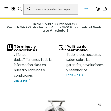
Vísita nuestro local en Los Agustinos 5478, Ñuñoa. Lunes a Viernes 9.30 a
19.00, Sábados 10:00 a 19:00 y Domingos de 10:00 a 17:00
Ver Mapa
Inicio
Audio
Grabadoras
Zoom H3-VR Grabadora de Audio 360° Graba todo el Sonido
a tu Alrededor!
Términos y
Política de
condiciones
reembolso
¿Tienes
Todo lo que necesitas
dudas? Tenemos toda la
saber sobre las
información clara en
garantías, devoluciones
nuestro Términos y
y reembolsos
condiciones
LEER MÁS
LEER MÁS