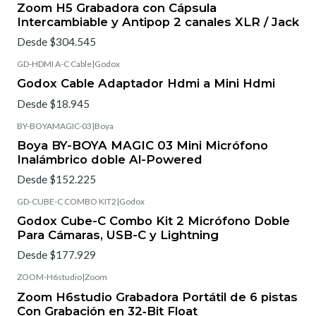
Zoom H5 Grabadora con Cápsula
Intercambiable y Antipop 2 canales XLR / Jack
Desde $304.545
GD-HDMI A-C Cable
|
Godox
Godox Cable Adaptador Hdmi a Mini Hdmi
Desde $18.945
BY-BOYAMAGIC-03
|
Boya
Boya BY-BOYA MAGIC 03 Mini Micrófono
Inalámbrico doble Al-Powered
Desde $152.225
GD-CUBE-C COMBO KIT2
|
Godox
Godox Cube-C Combo Kit 2 Micrófono Doble
Para Cámaras, USB-C y Lightning
Desde $177.929
ZOOM-H6studio
|
Zoom
Zoom H6studio Grabadora Portátil de 6 pistas
Con Grabación en 32‑Bit Float