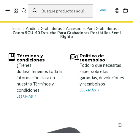
Vísita nuestro local en Los Agustinos 5478, Ñuñoa. Lunes a Viernes 9.30 a
19.00, Sábados 10:00 a 19:00 y Domingos de 10:00 a 17:00
Ver Mapa
Inicio
Audio
Grabadoras
Accesorios Para Grabadoras
Zoom SCU-40 Estuche Para Grabadoras Portátiles Semi
Rígido
Términos y
Política de
condiciones
reembolso
¿Tienes
Todo lo que necesitas
dudas? Tenemos toda la
saber sobre las
información clara en
garantías, devoluciones
nuestro Términos y
y reembolsos
condiciones
LEER MÁS
LEER MÁS