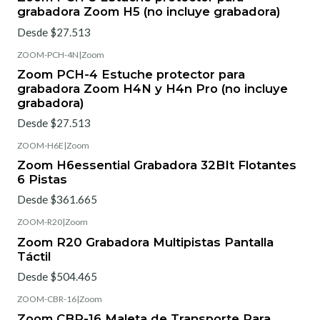
grabadora Zoom H5 (no incluye grabadora)
Desde $27.513
ZOOM-PCH-4N
|
Zoom
Zoom PCH-4 Estuche protector para
grabadora Zoom H4N y H4n Pro (no incluye
grabadora)
Desde $27.513
ZOOM-H6E
|
Zoom
Zoom H6essential Grabadora 32BIt Flotantes
6 Pistas
Desde $361.665
ZOOM-R20
|
Zoom
Zoom R20 Grabadora Multipistas Pantalla
Táctil
Desde $504.465
ZOOM-CBR-16
|
Zoom
Zoom CBR-16 Maleta de Transporte Para