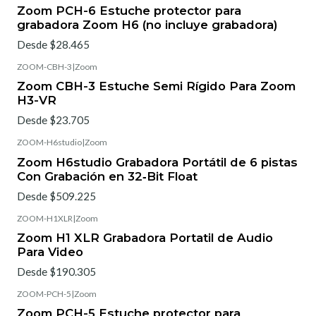
Zoom PCH-6 Estuche protector para
grabadora Zoom H6 (no incluye grabadora)
Desde $28.465
ZOOM-CBH-3
|
Zoom
Zoom CBH-3 Estuche Semi Rígido Para Zoom
H3-VR
Desde $23.705
ZOOM-H6studio
|
Zoom
Zoom H6studio Grabadora Portátil de 6 pistas
Con Grabación en 32‑Bit Float
Desde $509.225
ZOOM-H1XLR
|
Zoom
Zoom H1 XLR Grabadora Portatil de Audio
Para Video
Desde $190.305
ZOOM-PCH-5
|
Zoom
Zoom PCH-5 Estuche protector para