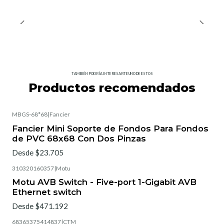
TAMBIÉN PODRÍA INTERESARTE UNO DE ESTOS
Productos recomendados
MBGS-68*68
|
Fancier
Fancier Mini Soporte de Fondos Para Fondos
de PVC 68x68 Con Dos Pinzas
Desde $23.705
310320160357
|
Motu
Motu AVB Switch - Five-port 1-Gigabit AVB
Ethernet switch
Desde $471.192
68365375414837
|
CTM