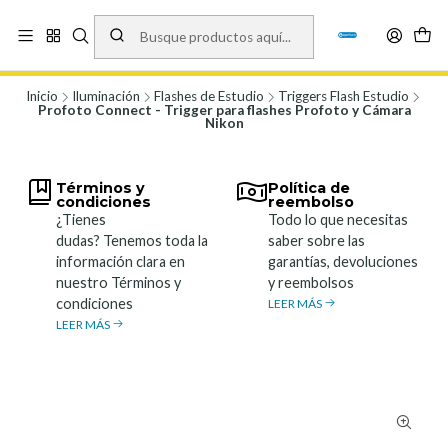
Vísita nuestro local en Los Agustinos 5478, Ñuñoa. Lunes a Viernes 9.30 a
19.00, Sábados 10:00 a 19:00 y Domingos de 10:00 a 17:00
Ver Mapa
Inicio
Iluminación
Flashes de Estudio
Triggers Flash Estudio
Profoto Connect - Trigger para flashes Profoto y Cámara
Nikon
Términos y
Política de
condiciones
reembolso
¿Tienes
Todo lo que necesitas
dudas? Tenemos toda la
saber sobre las
información clara en
garantías, devoluciones
nuestro Términos y
y reembolsos
condiciones
LEER MÁS
LEER MÁS