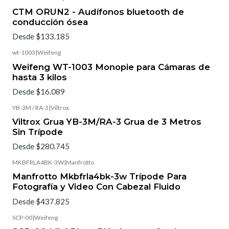
CTM ORUN2 - Audífonos bluetooth de
conducción ósea
Desde $133.185
wt-1003
|
Weifeng
Weifeng WT-1003 Monopie para Cámaras de
hasta 3 kilos
Desde $16.089
YB-3M / RA-3
|
Viltrox
Viltrox Grua YB-3M/RA-3 Grua de 3 Metros
Sin Trípode
Desde $280.745
MKBFRLA4BK-3W
|
Manfrotto
Manfrotto Mkbfrla4bk-3w Trípode Para
Fotografía y Video Con Cabezal Fluido
Desde $437.825
SCP-00
|
Weifeng