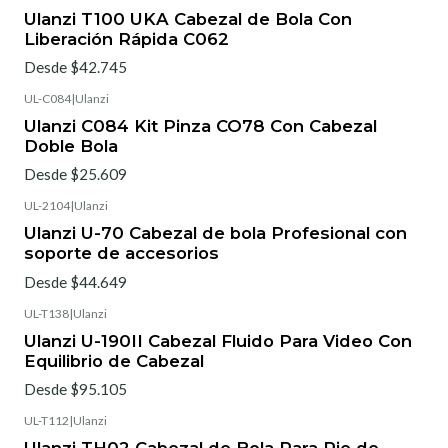
Ulanzi T100 UKA Cabezal de Bola Con
Liberación Rápida C062
Desde $42.745
UL-C084
|
Ulanzi
Ulanzi C084 Kit Pinza CO78 Con Cabezal
Doble Bola
Desde $25.609
UL-2104
|
Ulanzi
Ulanzi U-70 Cabezal de bola Profesional con
soporte de accesorios
Desde $44.649
UL-T138
|
Ulanzi
Ulanzi U-190II Cabezal Fluido Para Video Con
Equilibrio de Cabezal
Desde $95.105
UL-T112
|
Ulanzi