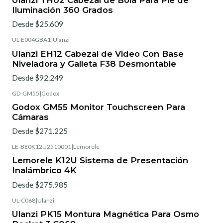
Ulanzi TH02 Cabezal de Bola Para Pie de
Iluminación 360 Grados
Desde $25.609
UL-E004GBA1
|
Ulanzi
Ulanzi EH12 Cabezal de Video Con Base
Niveladora y Galleta F38 Desmontable
Desde $92.249
GD-GM55
|
Godox
Godox GM55 Monitor Touchscreen Para
Cámaras
Desde $271.225
LE-BE0K12U2510001
|
Lemorele
Lemorele K12U Sistema de Presentación
Inalámbrico 4K
Desde $275.985
UL-C068
|
Ulanzi
Ulanzi PK15 Montura Magnética Para Osmo