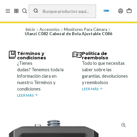
Vísita nuestro local en Los Agustinos 5478, Ñuñoa. Lunes a Viernes 9.30 a
19.00, Sábados 10:00 a 19:00 y Domingos de 10:00 a 17:00
Ver Mapa
Inicio
Accesorios
Monitores Para Cámara
Ulanzi C082 Cabezal de Bola Ajustable C086
Términos y
Política de
condiciones
reembolso
¿Tienes
Todo lo que necesitas
dudas? Tenemos toda la
saber sobre las
información clara en
garantías, devoluciones
nuestro Términos y
y reembolsos
condiciones
LEER MÁS
LEER MÁS